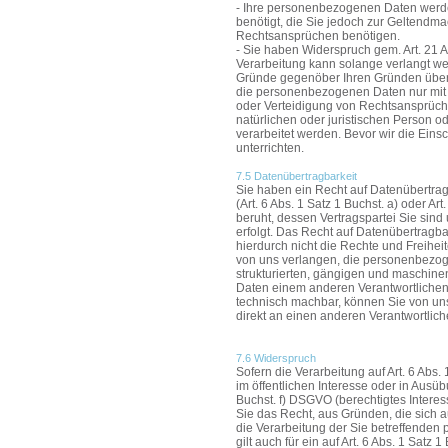
- Ihre personenbezogenen Daten werden
benötigt, die Sie jedoch zur Geltendm
Rechtsansprüchen benötigen.
- Sie haben Widerspruch gem. Art. 21 
Verarbeitung kann solange verlangt wer
Gründe gegenöber Ihren Gründen über
die personenbezogenen Daten nur mit 
oder Verteidigung von Rechtsansprüch
natürlichen oder juristischen Person o
verarbeitet werden. Bevor wir die Eins
unterrichten.
7.5 Datenübertragbarkeit
Sie haben ein Recht auf Datenübertragb
(Art. 6 Abs. 1 Satz 1 Buchst. a) oder A
beruht, dessen Vertragspartei Sie sind 
erfolgt. Das Recht auf Datenübertragbar
hierdurch nicht die Rechte und Freihe
von uns verlangen, die personenbezoge
strukturierten, gängigen und maschine
Daten einem anderen Verantwortlichen
technisch machbar, können Sie von un
direkt an einen anderen Verantwortlich
7.6 Widerspruch
Sofern die Verarbeitung auf Art. 6 Ab
im öffentlichen Interesse oder in Ausübu
Buchst. f) DSGVO (berechtigtes Interes
Sie das Recht, aus Gründen, die sich a
die Verarbeitung der Sie betreffende
gilt auch für ein auf Art. 6 Abs. 1 Satz 