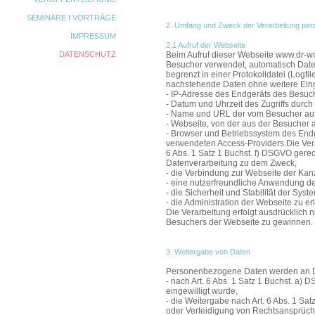
SEMINARE I VORTRÄGE
2. Umfang und Zweck der Verarbeitung pe
IMPRESSUM
2.1 Aufruf der Webseite
DATENSCHUTZ
Beim Aufruf dieser Webseite www.dr-wo
Besucher verwendet, automatisch Date
begrenzt in einer Protokolldatei (Logf
nachstehende Daten ohne weitere Ein
- IP-Adresse des Endgeräts des Besuc
- Datum und Uhrzeit des Zugriffs durch
- Name und URL der vom Besucher auf
- Webseite, von der aus der Besucher a
- Browser und Betriebssystem des En
verwendeten Access-Providers.Die Ver
6 Abs. 1 Satz 1 Buchst. f) DSGVO gerech
Datenverarbeitung zu dem Zweck,
- die Verbindung zur Webseite der Kan
- eine nutzerfreundliche Anwendung d
- die Sicherheit und Stabilität der Sy
- die Administration der Webseite zu er
Die Verarbeitung erfolgt ausdrücklich 
Besuchers der Webseite zu gewinnen.
3. Weitergabe von Daten
Personenbezogene Daten werden an Dri
- nach Art. 6 Abs. 1 Satz 1 Buchst. a)
eingewilligt wurde,
- die Weitergabe nach Art. 6 Abs. 1 S
oder Verteidigung von Rechtsansprüc