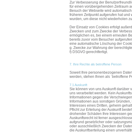
Zur Verbesserung der Benutzerfreundli
für einen vorübergehenden Zeitraum a
Besuch der Webseite wird automatisch 
früheren Zeitpunkt aufgerufen hat un
wurden, um diese nicht wiederholen z
Der Einsatz von Cookies erfolgt außerd
Zwecken und zum Zwecke der Verbesse
ermöglichen es, bei einem erneuten B
bereits zuvor vom Besucher aufgerufen 
eine automatische Löschung der Cookie
g. Zwecke zur Wahrung der berechtigten
f) DSGVO gerechtfertigt.
7. Ihre Rechte als betroffene Person
Soweit Ihre personenbezogenen Daten 
werden, stehen Ihnen als `betroffene 
7.1 Auskunft
Sie können von uns Auskunft darüber 
uns verarbeitet werden. Kein Auskunfts
Informationen gegen die Verschwiegenh
Informationen aus sonstigen Gründen
Interesses eines Dritten, geheim geh
Pflicht zur Erteilung der Auskunft bes
drohender Schäden Ihre Interessen g
Auskunftsrecht ist ferner ausgeschloss
aufgrund gesetzlicher oder satzungsmä
oder ausschließlich Zwecken der Daten
die Auskunftserteilung einen unverhäl