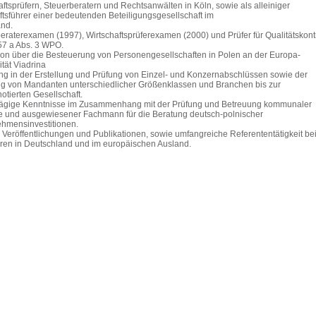
aftsprüfern, Steuerberatern und Rechtsanwälten in Köln, sowie als alleiniger
tsführer einer bedeutenden Beteiligungsgesellschaft im
nd.
eraterexamen (1997), Wirtschaftsprüferexamen (2000) und Prüfer für Qualitätskont
§ 57 a Abs. 3 WPO.
on über die Besteuerung von Personengesellschaften in Polen an der Europa-
ität Viadrina
ng in der Erstellung und Prüfung von Einzel- und Konzernabschlüssen sowie der
g von Mandanten unterschiedlicher Größenklassen und Branchen bis zur
otierten Gesellschaft.
lägige Kenntnisse im Zusammenhang mit der Prüfung und Betreuung kommunaler
e und ausgewiesener Fachmann für die Beratung deutsch-polnischer
hmensinvestitionen.
 Veröffentlichungen und Publikationen, sowie umfangreiche Referententätigkeit be
en in Deutschland und im europäischen Ausland.