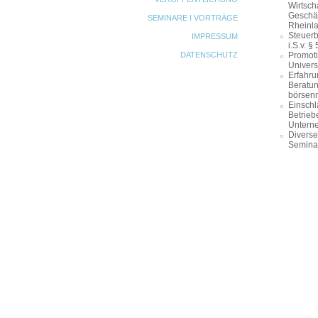
Wirtsch
Geschäf
SEMINARE I VORTRÄGE
Rheinla
Steuerb
IMPRESSUM
i.S.v. 
DATENSCHUTZ
Promoti
Univers
Erfahru
Beratun
börsenn
Einsch
Betrieb
Unterne
Diverse
Seminar